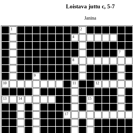
Loistava juttu c, 5-7
Janina
1
2
4
7
8
9
10
11
12
13
14
15
17