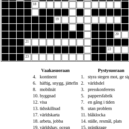
18
19
20
21
22
23
Vaakasuoraan
Pystysuoraan
4.
kontinent
1.
styra stegen mot, ge sig
6.
häftig, snygg, jättefin
2.
världsdel
8.
mobilnät
3.
presskonferens
10.
byggnad
5.
pappersfabrik
12.
visa
7.
en gång i tiden
13.
tidsskillnad
9.
utan problem
17.
världskarta
11.
blåklocka
18.
arbeta, jobba
14.
ställe, resmål, plats
19.
världshav, ocean
15.
prästkrage