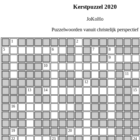
Kerstpuzzel 2020
JoKoHo
Puzzelwoorden vanuit christelijk perspectief
1
2
5
6
7
8
9
10
11
12
13
14
15
16
19
20
22
23
24