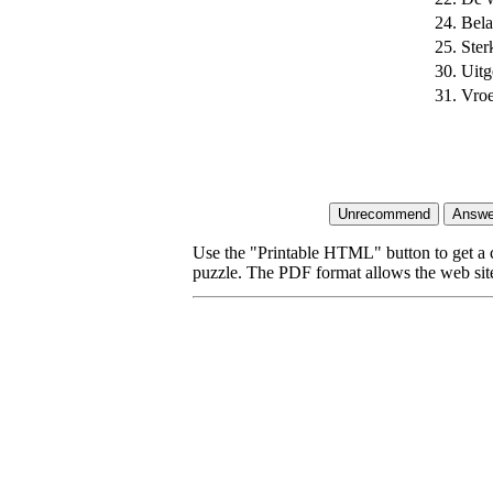
24.
Bela
25.
Ster
30.
Uitg
31.
Vroe
Use the "Printable HTML" button to get a c
puzzle. The PDF format allows the web site 