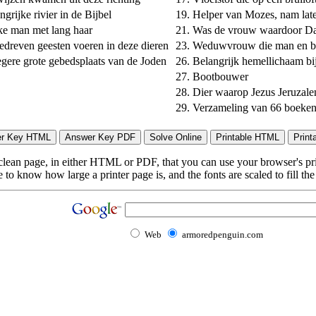
ngrijke rivier in de Bijbel
19.
Helper van Mozes, nam late
ke man met lang haar
21.
Was de vrouw waardoor Dav
edreven geesten voeren in deze dieren
23.
Weduwvrouw die man en be
gere grote gebedsplaats van de Joden
26.
Belangrijk hemellichaam bij
27.
Bootbouwer
28.
Dier waarop Jezus Jeruzale
29.
Verzameling van 66 boeke
lean page, in either HTML or PDF, that you can use your browser's print
to know how large a printer page is, and the fonts are scaled to fill th
Web
armoredpenguin.com