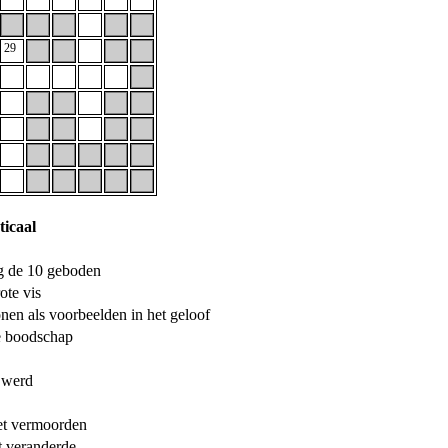
29
ticaal
g de 10 geboden
ote vis
en als voorbeelden in het geloof
e boodschap
 werd
iet vermoorden
ft veranderde