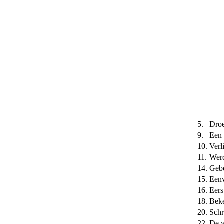
5.
Droe
9.
Een 
10.
Verl
11.
Werd
14.
Gebo
15.
Eenv
16.
Eers
18.
Beke
20.
Schr
22.
De w