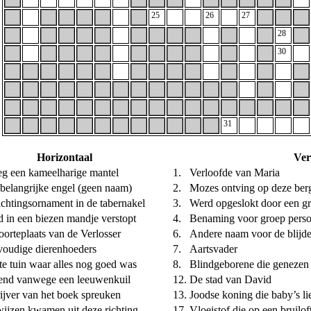
25
26
27
28
30
31
Horizontaal
Ver
g een kameelharige mantel
1.
Verloofde van Maria
belangrijke engel (geen naam)
2.
Mozes ontving op deze ber
ichtingsornament in de tabernakel
3.
Werd opgeslokt door een gr
 in een biezen mandje verstopt
4.
Benaming voor groep person
orteplaats van de Verlosser
6.
Andere naam voor de blijd
oudige dierenhoeders
7.
Aartsvader
te tuin waar alles nog goed was
8.
Blindgeborene die genezen
nd vanwege een leeuwenkuil
12.
De stad van David
ijver van het boek spreuken
13.
Joodse koning die baby’s l
ijzen kwamen uit deze richting
17.
Vloeistof die op een bruilo