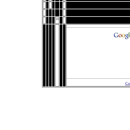
10
Co