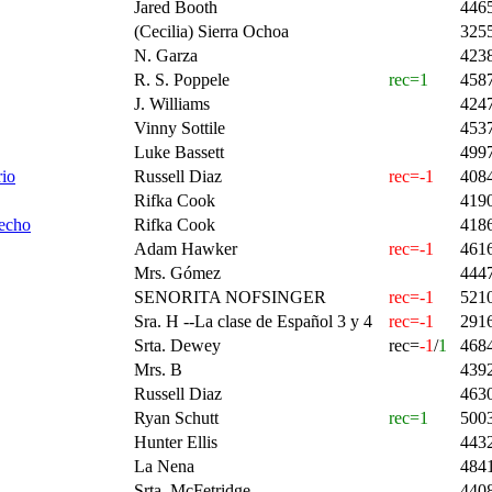
Jared Booth
446
(Cecilia) Sierra Ochoa
325
N. Garza
423
R. S. Poppele
rec=1
458
J. Williams
424
Vinny Sottile
453
Luke Bassett
499
io
Russell Diaz
rec=-1
408
Rifka Cook
419
Hecho
Rifka Cook
418
Adam Hawker
rec=-1
461
Mrs. Gómez
444
SENORITA NOFSINGER
rec=-1
521
Sra. H --La clase de Español 3 y 4
rec=-1
291
Srta. Dewey
rec=
-1
/
1
468
Mrs. B
439
Russell Diaz
463
Ryan Schutt
rec=1
500
Hunter Ellis
443
La Nena
484
Srta. McFetridge
440