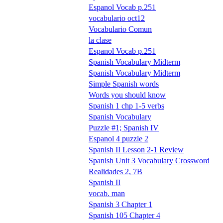
Espanol Vocab p.251
vocabulario oct12
Vocabulario Comun
la clase
Espanol Vocab p.251
Spanish Vocabulary Midterm
Spanish Vocabulary Midterm
Simple Spanish words
Words you should know
Spanish 1 chp 1-5 verbs
Spanish Vocabulary
Puzzle #1; Spanish IV
Espanol 4 puzzle 2
Spanish II Lesson 2-1 Review
Spanish Unit 3 Vocabulary Crossword
Realidades 2, 7B
Spanish II
vocab. man
Spanish 3 Chapter 1
Spanish 105 Chapter 4