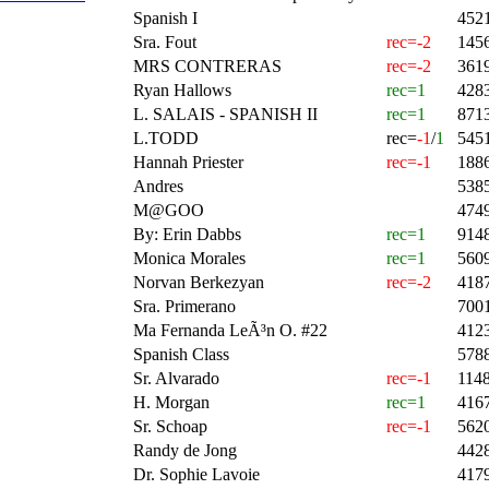
Spanish I
452
Sra. Fout
rec=-2
145
MRS CONTRERAS
rec=-2
361
Ryan Hallows
rec=1
428
L. SALAIS - SPANISH II
rec=1
871
L.TODD
rec=
-1
/
1
545
Hannah Priester
rec=-1
188
Andres
538
M@GOO
474
By: Erin Dabbs
rec=1
914
Monica Morales
rec=1
560
Norvan Berkezyan
rec=-2
418
Sra. Primerano
700
Ma Fernanda LeÃ³n O. #22
412
Spanish Class
578
Sr. Alvarado
rec=-1
114
H. Morgan
rec=1
416
Sr. Schoap
rec=-1
562
Randy de Jong
442
Dr. Sophie Lavoie
417