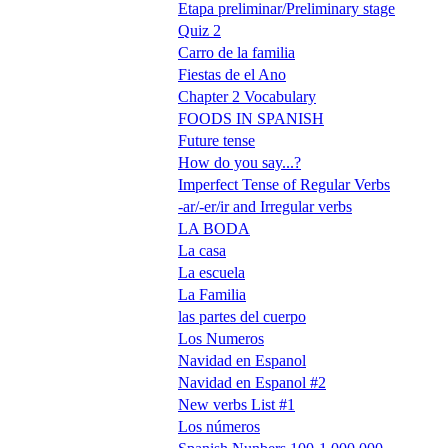
Etapa preliminar/Preliminary stage
Quiz 2
Carro de la familia
Fiestas de el Ano
Chapter 2 Vocabulary
FOODS IN SPANISH
Future tense
How do you say...?
Imperfect Tense of Regular Verbs
-ar/-er/ir and Irregular verbs
LA BODA
La casa
La escuela
La Familia
las partes del cuerpo
Los Numeros
Navidad en Espanol
Navidad en Espanol #2
New verbs List #1
Los números