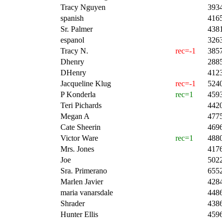
Tracy Nguyen
393
spanish
416
Sr. Palmer
438
espanol
326
Tracy N.
rec=-1
385
Dhenry
288
DHenry
412
Jacqueline Klug
rec=-1
524
P Konderla
rec=1
459
Teri Pichards
442
Megan A
477
Cate Sheerin
469
Victor Ware
rec=1
488
Mrs. Jones
417
Joe
502
Sra. Primerano
655
Marlen Javier
428
maria vanarsdale
448
Shrader
438
Hunter Ellis
459