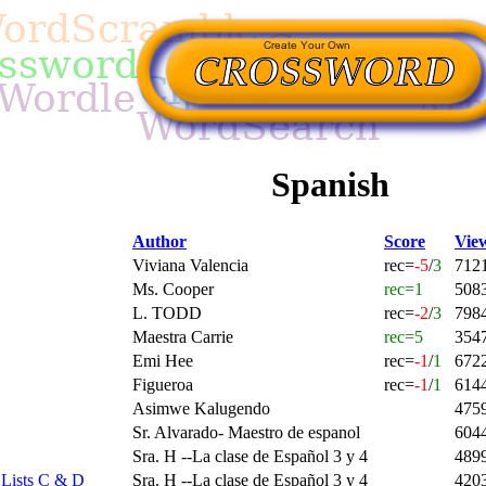
Spanish
Author
Score
Vie
Viviana Valencia
rec=
-5
/
3
712
Ms. Cooper
rec=1
508
L. TODD
rec=
-2
/
3
798
Maestra Carrie
rec=5
354
Emi Hee
rec=
-1
/
1
672
Figueroa
rec=
-1
/
1
614
Asimwe Kalugendo
475
Sr. Alvarado- Maestro de espanol
604
Sra. H --La clase de Español 3 y 4
489
 Lists C & D
Sra. H --La clase de Español 3 y 4
420