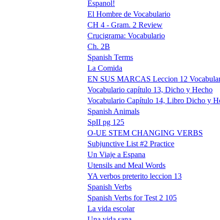
Espanol!
El Hombre de Vocabulario
CH 4 - Gram. 2 Review
Crucigrama: Vocabulario
Ch. 2B
Spanish Terms
La Comida
EN SUS MARCAS Leccion 12 Vocabular
Vocabulario capítulo 13, Dicho y Hecho
Vocabulario Capítulo 14, Libro Dicho y 
Spanish Animals
SpII pg 125
O-UE STEM CHANGING VERBS
Subjunctive List #2 Practice
Un Viaje a Espana
Utensils and Meal Words
YA verbos preterito leccion 13
Spanish Verbs
Spanish Verbs for Test 2 105
La vida escolar
Una vida sana