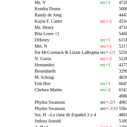
Ms. V
rec=1
472
Kendra Deans
500
Randy de Jong
444
Kayla F. Carter
rec=-1
453
Ms. Henry
471
Bria Leree =]
546
DHenry
rec=1
615
Mrs. N
rec=-1
521
Pat McCormack & Lizzie LaRegina
rec=
-1
/
1
525
N. Garza
rec=-1
522
Hernandez
rec=1
427
Berardinelli
329
M. Schoap
483
Emi Hee
rec=1
604
Chelsea Martin
rec=2
654
498
Phyliss Swanson
rec=
-2
/
1
498
Phyliss Swanson
rec=
-3
/
10
556
Sra. H --La clase de Español 3 y 4
486
Señora Arnold
518