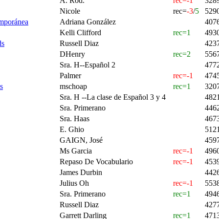
A. Rod.
rec=-1
328
Nicole
rec=
-3
/
5
529
emporánea
Adriana González
407
Kelli Clifford
rec=1
493
ds
Russell Diaz
423
DHenry
rec=2
556
Sra. H--Español 2
477
Palmer
rec=-1
474
s
mschoap
rec=1
320
Sra. H --La clase de Español 3 y 4
482
Sra. Primerano
446
Sra. Haas
467
E. Ghio
512
GAIGN, José
459
Ms Garcia
rec=-1
496
Repaso De Vocabulario
rec=-1
453
James Durbin
442
Julius Oh
rec=-1
553
Sra. Primerano
rec=1
494
Russell Diaz
427
Garrett Darling
rec=1
471