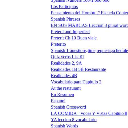
Spanish Nunbers 100-1,000,000
Los Participios
Pensamiento del Hombre // Escuela Cont
Spanish Phrases
EN SUS MARCAS Leccion 3 plural wor
Preterit and Imperfect
Preterit Ch 10 Buen viaje
Preterito
Spanish 1 questions,time,requests,schedule
Quiz verbs List #1
Realidades 2, 9A
Realidades 1B 5B Restaurante
Realidades 4B
Vocabulario para Capítulo 2
At the restaurant
En Resumen
Espanol
Spanish Crossword
LA COMIDA - Voces Y Vistas Capitulo 8
YA leccion 8 vocabulario
Spanish Words