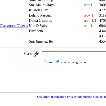
Sra. Maura-Rayo
rec=1
300
Russell Diaz
472
Leland Pascual
rec=-1
311
Diana Cisneros
rec=
-1
/
1
470
 Classroom Objects
Nae & Val's
rec=1
604
Elizabeth
434
431
Sra. Jiménez-Ito
455
Web
armoredpenguin.com
Copyright information
Privacy information
Contact u