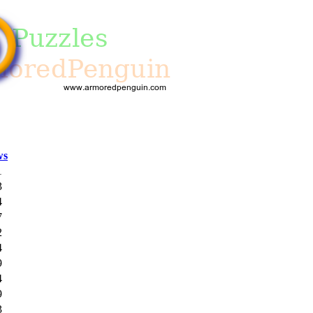
ws
1
3
4
7
2
4
9
4
9
3