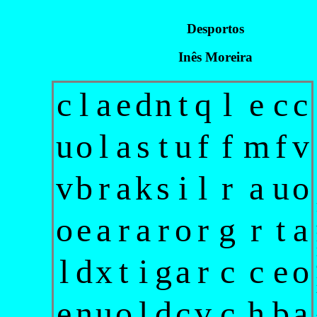
Desportos
Inês Moreira
c
l
a
e
d
n
t
q
l
e
c
c
u
o
l
a
s
t
u
f
f
m
f
v
v
b
r
a
k
s
i
l
r
a
u
o
o
e
a
r
a
r
o
r
g
r
t
a
l
d
x
t
i
g
a
r
c
c
e
o
e
n
u
o
l
d
c
v
c
h
b
a