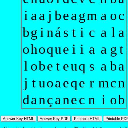
i
a
a
j
b
e
a
g
m
a
o
c
b
g
i
n
á
s
t
i
c
a
l
a
o
h
o
q
u
e
i
i
a
a
g
t
l
o
b
e
t
e
u
q
s
a
b
a
j
t
u
o
a
e
q
e
r
m
c
n
d
a
n
ç
a
n
e
c
n
i
o
b