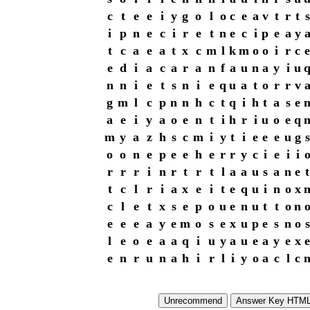
c
t
e
e
i
y
g
o
l
o
c
e
a
v
t
r
t
s
i
p
n
e
c
i
r
e
t
n
e
c
i
p
e
a
y
t
c
a
e
a
t
x
c
m
l
k
m
o
o
i
r
c
e
e
d
i
a
c
a
r
a
n
f
a
u
n
a
y
i
u
n
n
i
e
t
s
n
i
e
q
u
a
t
o
r
r
v
g
m
l
c
p
n
n
h
c
t
q
i
h
t
a
s
e
a
e
i
y
a
o
e
n
t
i
h
r
i
u
o
e
q
m
y
a
z
h
s
c
m
i
y
t
i
e
e
e
u
g
s
o
o
n
e
p
e
e
h
e
r
r
y
c
i
e
i
i
r
r
r
i
n
r
t
r
t
l
a
a
u
s
a
n
e
t
t
c
l
r
i
a
x
e
i
t
e
q
u
i
n
o
x
c
l
e
t
x
s
e
p
o
u
e
n
u
t
t
o
n
e
e
e
a
y
e
m
o
s
e
x
u
p
e
s
n
o
s
l
e
o
e
a
a
q
i
u
y
a
u
e
a
y
e
x
e
e
n
r
u
n
a
h
i
r
l
i
y
o
a
c
l
c