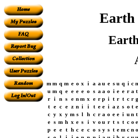
Earth 
Earth
m
m
q
m
e
o
x
i
a
a
u
e
s
u
q
i
c
u
m
q
e
e
e
e
o
s
a
a
o
i
e
e
r
a
t
r
i
n
s
e
n
m
x
e
r
p
i
t
r
t
c
r
t
e
c
e
z
n
i
i
t
e
e
i
a
z
s
o
t
e
c
y
x
y
m
s
l
h
c
r
a
o
e
e
i
u
n
t
e
s
m
h
x
e
s
i
v
o
u
r
t
s
t
c
o
e
p
e
e
t
h
c
e
c
o
s
y
s
t
e
m
c
n
s
o
l
i
i
e
n
n
n
i
a
u
i
h
r
s
u