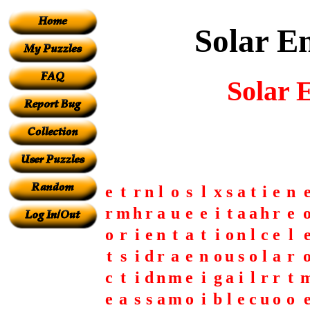
Solar En
Solar E
e
t
r
n
l
o
s
l
x
s
a
t
i
e
n
r
m
h
r
a
u
e
e
i
t
a
a
h
r
e
o
r
i
e
n
t
a
t
i
o
n
l
c
e
l
t
s
i
d
r
a
e
n
o
u
s
o
l
a
r
c
t
i
d
n
m
e
i
g
a
i
l
r
r
t
e
a
s
s
a
m
o
i
b
l
e
c
u
o
o