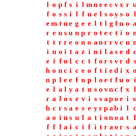
l
o
p
f
s
i
l
m
n
e
e
c
v
x
r
f
o
s
s
i
l
f
u
e
l
s
o
y
s
o
l
e
m
t
n
e
g
e
e
l
t
l
g
f
n
o
r
e
u
s
u
n
p
r
o
t
e
c
t
i
o
t
t
r
r
e
o
n
o
a
n
r
r
v
c
n
i
n
o
i
t
a
z
i
n
i
l
a
s
e
d
e
i
f
u
l
c
c
t
f
o
r
s
v
r
d
h
o
n
c
i
c
e
o
f
t
i
e
d
i
x
n
p
l
e
e
f
n
p
l
o
e
t
f
u
o
i
e
l
a
l
y
a
t
u
s
o
v
n
c
f
x
l
r
a
l
o
s
e
v
i
s
s
a
p
o
e
i
h
c
r
s
a
e
s
e
y
r
p
a
b
i
l
a
o
i
n
s
u
l
a
t
i
o
n
o
a
t
f
f
f
l
a
i
c
i
f
i
t
r
a
o
r
s