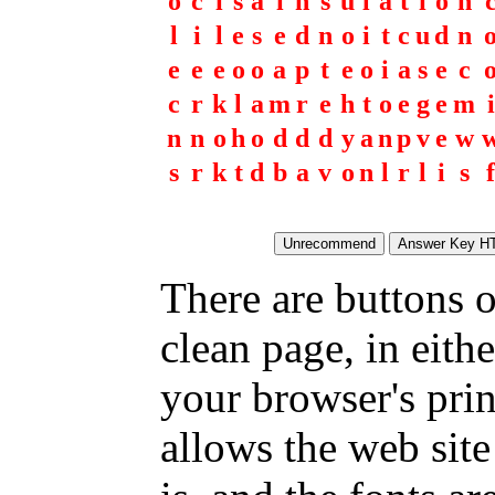
o
c
i
s
a
i
n
s
u
l
a
t
i
o
n
l
i
l
e
s
e
d
n
o
i
t
c
u
d
n
e
e
e
o
o
a
p
t
e
o
i
a
s
e
c
c
r
k
l
a
m
r
e
h
t
o
e
g
e
m
i
n
n
o
h
o
d
d
d
y
a
n
p
v
e
w
s
r
k
t
d
b
a
v
o
n
l
r
l
i
s
f
There are buttons o
clean page, in eit
your browser's pri
allows the web site