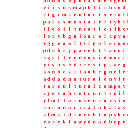
a
n
d
b
s
e
p
o
r
a
s
m
e
r
g
e
m
v
i
i
s
u
s
m
a
p
b
t
i
i
h
s
n
d
e
t
g
i
m
s
e
o
l
o
e
i
s
r
t
n
i
p
a
e
s
s
m
n
s
t
a
i
r
f
t
y
h
t
i
l
o
o
i
l
t
n
s
o
t
l
e
s
i
h
c
l
o
r
t
b
g
a
l
o
a
r
e
l
c
p
v
a
e
g
g
e
a
a
l
t
s
i
g
o
l
o
r
u
e
p
d
e
h
r
y
p
a
r
e
h
t
l
a
n
o
i
s
g
s
t
t
r
e
d
r
o
s
i
d
m
u
r
t
y
i
y
a
s
e
d
i
c
r
s
i
p
s
a
r
g
s
o
n
b
e
s
i
l
a
o
b
e
g
n
e
l
r
a
d
d
a
d
n
a
t
u
r
a
l
e
n
v
i
r
t
a
r
c
u
l
t
u
r
a
l
c
o
m
p
e
t
c
y
o
s
a
h
r
o
t
c
u
r
t
s
n
i
l
y
l
m
t
t
a
i
o
s
e
n
s
o
r
y
i
n
s
o
e
u
d
o
c
i
c
a
l
a
h
a
t
a
s
s
f
m
s
i
d
i
o
r
y
h
t
o
p
y
h
y
r
o
r
e
k
l
a
w
y
d
n
a
d
b
o
p
r