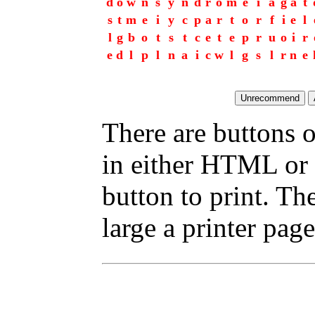
d
o
w
n
s
y
n
d
r
o
m
e
i
a
g
a
t
s
t
m
e
i
y
c
p
a
r
t
o
r
f
i
e
l
l
g
b
o
t
s
t
c
e
t
e
p
r
u
o
i
r
e
d
l
p
l
n
a
i
c
w
l
g
s
l
r
n
e
There are buttons o
in either HTML or 
button to print. T
large a printer page