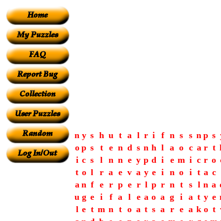
n
y
s
h
u
t
a
l
r
i
f
n
s
s
n
p
s
o
p
s
t
e
n
d
s
n
h
l
a
o
c
a
r
t
i
c
s
l
n
n
e
y
p
d
i
e
m
i
c
r
o
t
o
l
r
a
e
v
a
y
e
i
n
o
i
t
a
c
a
n
f
e
r
p
e
r
l
p
r
n
t
s
l
n
a
u
g
e
i
f
a
l
e
a
o
a
g
i
a
t
y
e
l
e
t
m
n
t
o
a
t
s
a
r
e
a
k
o
t