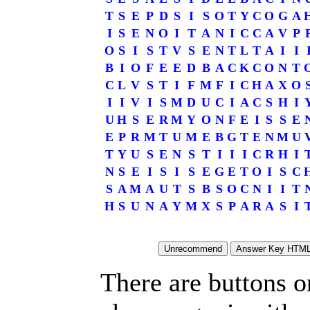
T
S
E
P
D
S
I
S
O
T
Y
C
O
G
A
I
S
E
N
O
I
T
A
N
I
C
C
A
V
P
O
S
I
S
T
V
S
E
N
T
L
T
A
I
I
B
I
O
F
E
E
D
B
A
C
K
C
O
N
T
C
L
V
S
T
I
F
M
F
I
C
H
A
X
O
I
I
V
I
S
M
D
U
C
I
A
C
S
H
I
U
H
S
E
R
M
Y
O
N
F
E
I
S
S
E
E
P
R
M
T
U
M
E
B
G
T
E
N
M
U
T
Y
U
S
E
N
S
T
I
I
I
C
R
H
I
N
S
E
I
S
I
S
E
G
E
T
O
I
S
C
S
A
M
A
U
T
S
B
S
O
C
N
I
I
T
H
S
U
N
A
Y
M
X
S
P
A
R
A
S
I
There are buttons o