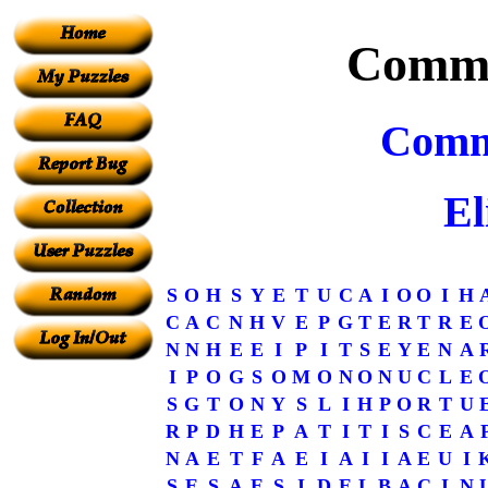
Commu
Commu
El
S
O
H
S
Y
E
T
U
C
A
I
O
O
I
H
C
A
C
N
H
V
E
P
G
T
E
R
T
R
E
N
N
H
E
E
I
P
I
T
S
E
Y
E
N
A
I
P
O
G
S
O
M
O
N
O
N
U
C
L
E
S
G
T
O
N
Y
S
L
I
H
P
O
R
T
U
R
P
D
H
E
P
A
T
I
T
I
S
C
E
A
N
A
E
T
F
A
E
I
A
I
I
A
E
U
I
S
E
S
A
E
S
I
D
E
L
B
A
C
I
N