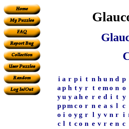
Glauc
Glau
C
i
a
r
p
i
t
n
h
u
n
d
p
a
p
h
t
y
r
t
e
m
o
n
o
y
u
y
a
h
e
r
e
d
i
t
y
p
p
m
c
o
r
n
e
a
s
l
c
o
i
o
y
g
r
l
y
v
n
r
i
c
l
t
c
o
n
e
v
r
e
n
c