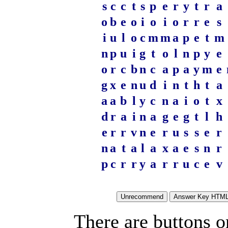
s
c
c
t
s
p
e
r
y
t
r
a
o
b
e
o
i
o
i
o
r
r
e
s
i
u
l
o
c
m
m
a
p
e
t
m
n
p
u
i
g
t
o
l
n
p
y
e
o
r
c
b
n
c
a
p
a
y
m
e
g
x
e
n
u
d
i
n
t
h
t
a
a
a
b
l
y
c
n
a
i
o
t
x
d
r
a
i
n
a
g
e
g
t
l
h
e
r
r
v
n
e
r
u
s
s
e
r
n
a
t
a
l
a
x
a
e
s
n
r
p
c
r
r
y
a
r
r
u
c
e
v
There are buttons o