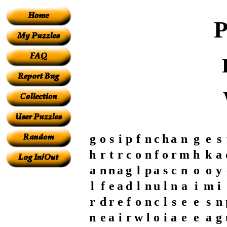
P
g
o
s
i
p
f
n
c
h
a
n
g
e
s
h
r
t
r
c
o
n
f
o
r
m
h
k
a
a
n
n
a
g
l
p
a
s
c
n
o
o
y
l
f
e
a
d
l
n
u
l
n
a
i
m
i
r
d
r
e
f
o
n
c
l
s
e
e
s
n
n
e
a
i
r
w
l
o
i
a
e
e
a
g