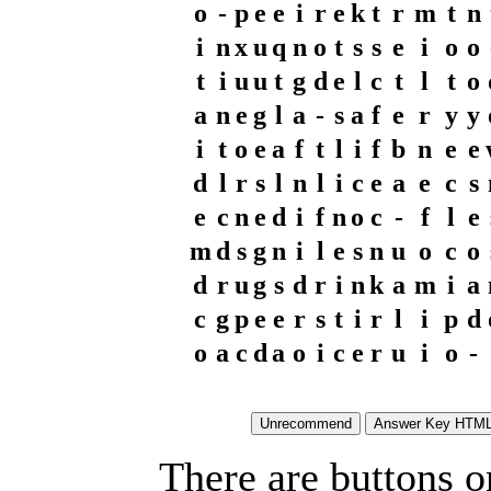
o
-
p
e
e
i
r
e
k
t
r
m
t
n
i
n
x
u
q
n
o
t
s
s
e
i
o
o
t
i
u
u
t
g
d
e
l
c
t
l
t
o
a
n
e
g
l
a
-
s
a
f
e
r
y
y
i
t
o
e
a
f
t
l
i
f
b
n
e
e
d
l
r
s
l
n
l
i
c
e
a
e
c
s
e
c
n
e
d
i
f
n
o
c
-
f
l
e
m
d
s
g
n
i
l
e
s
n
u
o
c
o
d
r
u
g
s
d
r
i
n
k
a
m
i
a
c
g
p
e
e
r
s
t
i
r
l
i
p
d
o
a
c
d
a
o
i
c
e
r
u
i
o
-
There are buttons o