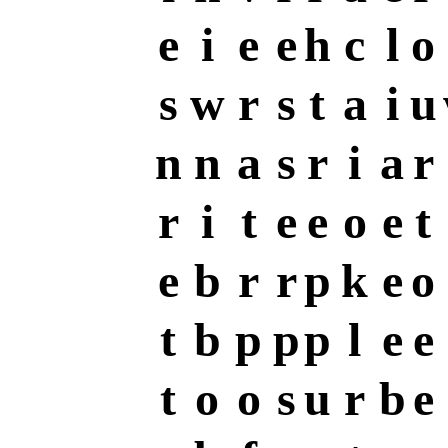
e
i
e
e
h
c
l
o
s
w
r
s
t
a
i
u
n
n
a
s
r
i
a
r
r
i
t
e
e
o
e
t
e
b
r
r
p
k
e
o
t
b
p
p
p
l
e
e
t
o
o
s
u
r
b
e