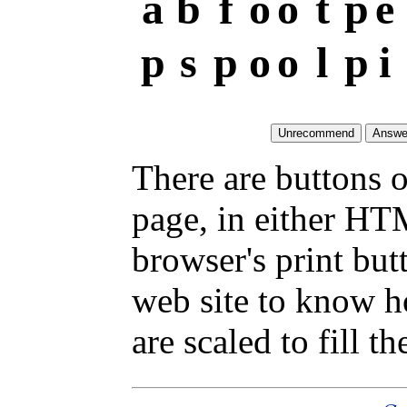
a
b
f
o
o
t
p
e
p
s
p
o
o
l
p
i
There are buttons o
page, in either HT
browser's print but
web site to know ho
are scaled to fill th