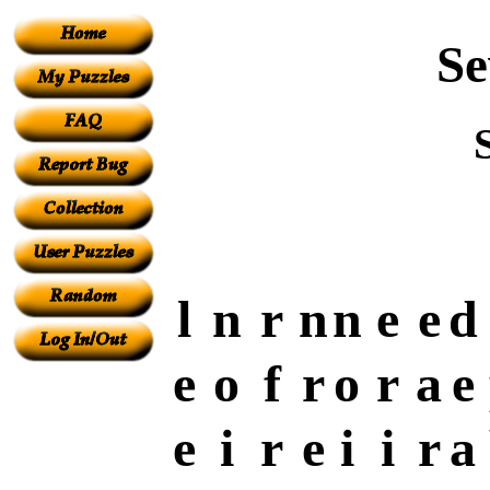
Se
l
n
r
n
n
e
e
d
e
o
f
r
o
r
a
e
e
i
r
e
i
i
r
a