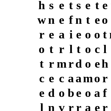
h
s
e
t
s
e
t
e
w
n
e
f
n
t
e
o
r
e
a
i
e
o
o
t
o
t
r
l
t
o
c
l
t
r
m
r
d
o
e
h
c
e
c
a
a
m
o
r
e
d
o
b
e
o
a
f
l
n
v
r
r
a
e
r