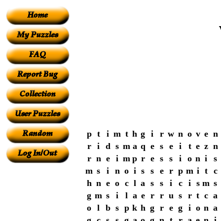
p
t
i
m
t
h
g
i
r
w
n
o
v
e
n
r
i
d
s
m
a
q
e
s
e
i
t
e
z
n
r
n
e
i
m
p
r
e
s
s
i
o
n
i
s
m
s
i
n
o
i
s
s
e
r
p
m
i
t
c
h
n
e
o
c
l
a
s
s
i
c
i
s
m
s
g
m
s
i
l
a
e
r
r
u
s
r
t
c
a
o
l
b
s
p
k
h
g
r
e
g
i
o
n
a
g
c
s
s
g
a
o
g
n
t
r
a
e
n
i