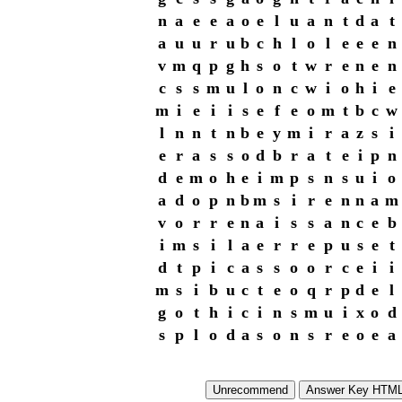
n
a
e
e
a
o
e
l
u
a
n
t
d
a
t
a
u
u
r
u
b
c
h
l
o
l
e
e
e
n
v
m
q
p
g
h
s
o
t
w
r
e
n
e
n
c
s
s
m
u
l
o
n
c
w
i
o
h
i
e
m
i
e
i
i
s
e
f
e
o
m
t
b
c
w
l
n
n
t
n
b
e
y
m
i
r
a
z
s
i
e
r
a
s
s
o
d
b
r
a
t
e
i
p
n
d
e
m
o
h
e
i
m
p
s
n
s
u
i
o
a
d
o
p
n
b
m
s
i
r
e
n
n
a
m
v
o
r
r
e
n
a
i
s
s
a
n
c
e
b
i
m
s
i
l
a
e
r
r
e
p
u
s
e
t
d
t
p
i
c
a
s
s
o
o
r
c
e
i
i
m
s
i
b
u
c
t
e
o
q
r
p
d
e
l
g
o
t
h
i
c
i
n
s
m
u
i
x
o
d
s
p
l
o
d
a
s
o
n
s
r
e
o
e
a