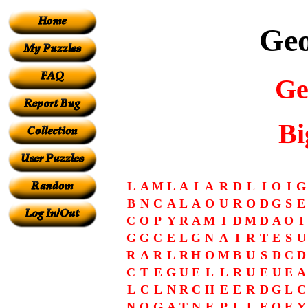
Geo
Ge
Bi
L
A
M
L
A
I
A
R
D
L
I
O
I
G
B
N
C
A
L
A
O
U
R
O
D
G
S
E
C
O
P
Y
R
A
M
I
D
M
D
A
O
I
G
G
C
E
L
G
N
A
I
R
T
E
S
U
R
A
R
L
R
H
O
M
B
U
S
D
C
D
C
T
E
G
U
E
L
L
R
U
E
U
E
A
L
C
L
N
R
C
H
E
E
R
D
G
L
C
N
O
G
A
T
N
E
P
L
L
E
O
E
Y