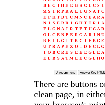
B
E
G
I
H
E
E
B
S
G
L
C
S
I
M
S
I
R
P
R
A
L
U
G
N
A
T
C
E
P
H
T
D
T
C
M
N
C
E
A
R
A
N
I
S
E
R
R
I
G
H
T
T
R
I
A
E
L
G
N
A
I
R
T
E
T
U
C
A
R
O
L
C
E
N
P
E
R
G
A
R
I
N
U
R
E
I
L
G
I
T
R
C
I
E
R
G
E
U
T
R
A
P
E
Z
O
I
D
E
C
L
G
I
O
B
C
R
E
S
E
E
E
G
L
E
A
E
L
B
S
A
T
M
E
E
C
G
E
H
O
There are buttons o
clean page, in eit
your browser's prin