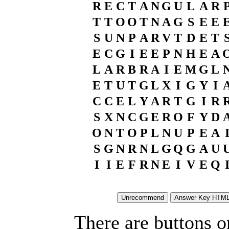
R
E
C
T
A
N
G
U
L
A
R
T
T
O
O
T
N
A
G
S
E
E
S
U
N
P
A
R
V
T
D
E
T
E
C
G
I
E
E
P
N
H
E
A
L
A
R
B
R
A
I
E
M
G
L
E
T
U
T
G
L
X
I
G
Y
I
C
C
E
L
Y
A
R
T
G
I
R
S
X
N
C
G
E
R
O
F
Y
D
O
N
T
O
P
L
N
U
P
E
A
S
G
N
R
N
L
G
Q
G
A
U
I
I
E
F
R
N
E
I
V
E
Q
There are buttons o