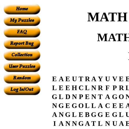
MATH 
MATH
E
A
E
U
T
R
A
Y
U
V
E
L
E
E
H
C
L
N
R
F
P
R
G
L
D
N
P
E
N
T
A
G
O
N
G
E
G
O
L
L
A
C
E
E
A
N
G
L
E
B
G
G
E
G
L
I
A
N
N
G
A
T
L
N
U
A