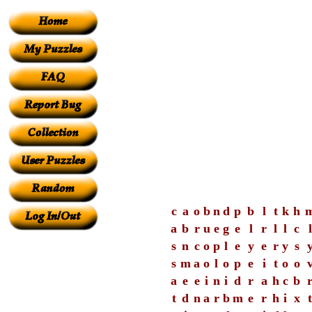
c
a
o
b
n
d
p
b
l
t
k
h
a
b
r
u
e
g
e
l
r
l
l
c
l
s
n
c
o
p
l
e
y
e
r
y
s
s
m
a
o
l
o
p
e
i
t
o
o
a
e
e
i
n
i
d
r
a
h
c
b
t
d
n
a
r
b
m
e
r
h
i
x
t