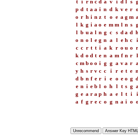
t
i
r
n
c
d
a
v
i
d
l
s
p
d
t
a
a
i
n
d
k
v
e
r
o
r
h
i
n
z
t
o
e
a
g
m
l
k
g
i
a
o
e
m
m
l
n
s
l
b
u
a
l
n
g
c
s
d
a
d
o
n
o
l
e
g
n
a
l
e
h
c
i
c
c
r
t
t
i
a
k
r
o
u
o
k
d
o
d
t
e
n
a
m
f
n
r
l
c
m
b
o
o
i
g
g
a
v
a
r
y
h
s
r
v
c
c
i
r
e
t
e
d
b
n
f
e
r
i
e
o
e
o
g
e
n
i
e
b
l
o
h
l
t
s
g
g
e
a
r
a
p
h
a
e
l
t
i
i
a
f
g
r
e
c
o
g
n
a
i
o