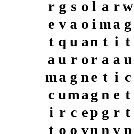
r
g
s
o
l
a
r
w
e
v
a
o
i
m
a
g
t
q
u
a
n
t
i
t
a
u
r
o
r
a
a
u
m
a
g
n
e
t
i
c
c
u
m
a
g
n
e
t
i
r
c
e
p
g
r
t
t
o
o
v
n
n
v
n