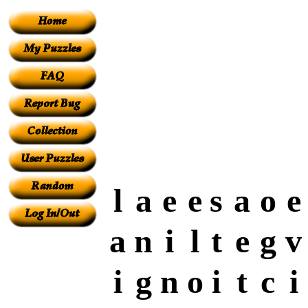
l
a
e
e
s
a
o
e
a
n
i
l
t
e
g
v
i
g
n
o
i
t
c
i