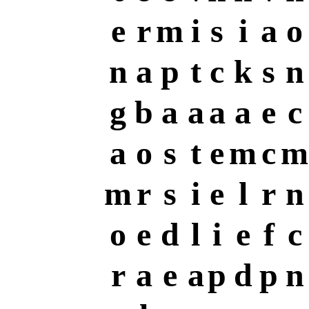
e
r
m
i
s
i
a
o
n
a
p
t
c
k
s
n
g
b
a
a
a
a
e
c
a
o
s
t
e
m
c
m
m
r
s
i
e
l
r
n
o
e
d
l
i
e
f
c
r
a
e
a
p
d
p
n