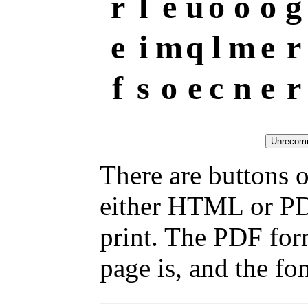
r
l
e
u
o
o
o
g
e
i
m
q
l
m
e
r
f
s
o
e
c
n
e
r
There are buttons o
either HTML or PDF
print. The PDF for
page is, and the fon