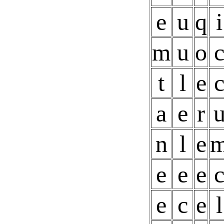
e
u
q
i
m
u
o
t
l
e
a
e
r
n
l
e
e
e
e
e
c
e
l