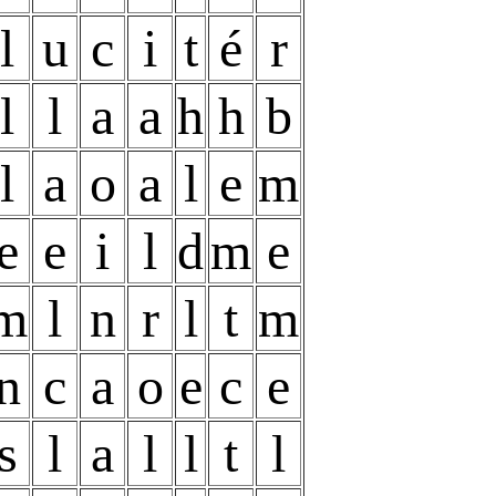
l
u
c
i
t
é
r
l
l
a
a
h
h
b
l
a
o
a
l
e
m
e
e
i
l
d
m
e
m
l
n
r
l
t
m
n
c
a
o
e
c
e
s
l
a
l
l
t
l