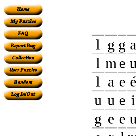
l
g
g
l
m
e
l
a
e
u
u
e
i
g
e
e