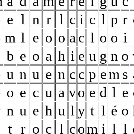
m
a
d
a
m
é
r
e
l
g
u
c
o
e
l
n
r
l
c
i
c
l
p
r
o
m
l
e
o
o
a
c
l
o
o
i
b
e
o
a
h
i
e
u
g
n
o
o
u
n
u
e
n
c
c
p
e
m
s
b
o
e
c
u
a
v
o
e
d
l
e
y
n
u
e
h
u
l
y
t
l
é
o
c
t
r
o
c
l
c
o
m
i
l
l