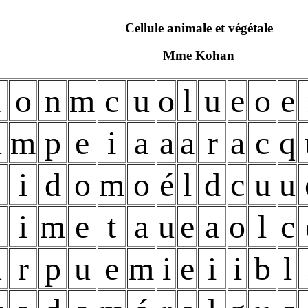
Cellule animale et végétale
Mme Kohan
a
o
n
m
c
u
o
l
u
e
o
e
u
m
p
e
i
a
a
a
r
a
c
q
é
i
d
o
m
o
é
l
d
c
u
u
i
m
e
t
a
u
e
a
o
l
c
u
r
p
u
e
m
i
e
i
i
b
l