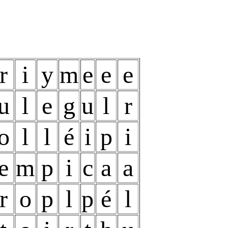
r
i
y
m
e
e
e
u
l
e
g
u
l
r
o
l
l
é
i
p
i
e
m
p
i
c
a
a
r
o
p
l
p
é
l