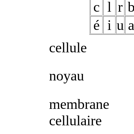
c
l
r
é
i
u
cellule
noyau
membrane
cellulaire