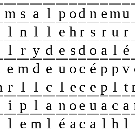
m
s
a
l
p
o
d
n
e
m
u
c
l
n
l
l
e
h
r
s
r
u
r
c
l
r
y
d
e
s
d
o
a
l
é
u
e
m
d
e
u
o
c
é
p
p
v
m
r
l
l
c
l
e
c
e
p
l
t
c
i
p
l
a
n
o
e
u
a
c
a
l
e
m
l
é
a
c
a
l
h
l