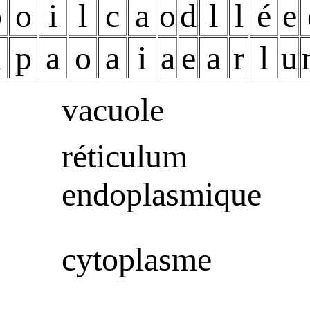
b
o
i
l
c
a
o
d
l
l
é
e
a
p
a
o
a
i
a
e
a
r
l
u
vacuole
réticulum
endoplasmique
cytoplasme