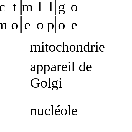
c
t
m
l
l
g
o
m
o
e
o
p
o
e
mitochondrie
appareil de
Golgi
nucléole