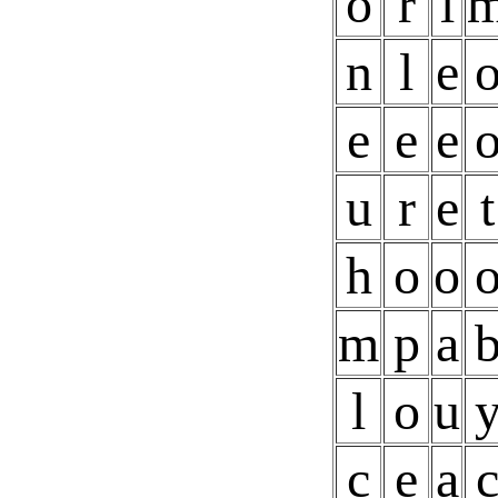
o
r
l
n
l
e
e
e
e
u
r
e
t
h
o
o
m
p
a
l
o
u
c
e
a