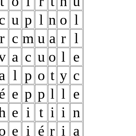
t
o
i
r
t
h
u
c
u
p
l
n
o
l
r
c
m
u
a
r
l
v
a
c
u
o
l
e
a
l
p
o
t
y
c
é
e
p
p
l
l
e
h
e
i
t
i
i
n
o
e
i
é
r
i
a