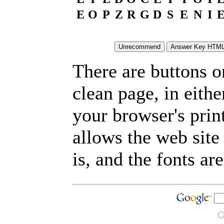
E
O
P
Z
R
G
D
S
E
N
I
There are buttons o
clean page, in eit
your browser's prin
allows the web site
is, and the fonts are