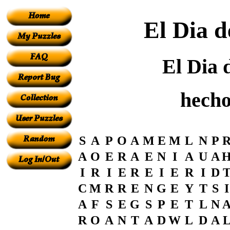
El Dia d
El Dia 
hech
S
A
P
O
A
M
E
M
L
N
P
A
O
E
R
A
E
N
I
A
U
A
I
R
I
E
R
E
I
E
R
I
D
C
M
R
R
E
N
G
E
Y
T
S
I
A
F
S
E
G
S
P
E
T
L
N
R
O
A
N
T
A
D
W
L
D
A