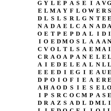
G
Y
L
E
P
A
S
E
I
A
V
E
L
M
A
Y
F
L
O
W
E
R
S
D
L
S
L
S
R
L
G
N
T
E
N
A
D
A
E
L
C
A
N
A
D
O
E
T
P
E
P
D
A
L
I
D
I
I
O
E
D
M
O
S
L
A
A
A
C
V
O
L
T
L
S
A
E
M
A
I
C
R
A
O
A
P
A
N
E
L
E
A
I
E
D
E
L
E
A
L
N
L
E
E
E
D
I
E
G
I
E
A
U
D
P
O
I
O
F
I
E
A
E
R
A
H
A
O
D
S
I
E
S
E
L
I
P
S
R
C
O
C
M
P
A
S
D
R
A
Z
S
A
D
L
D
M
L
I
L
I
E
D
O
C
E
I
I
O
I