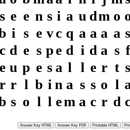
s
e
e
n
s
i
a
u
d
m
o
b
i
s
e
v
c
q
a
a
a
a
c
d
e
s
p
e
d
i
d
a
s
e
u
p
e
s
a
l
l
e
r
t
r
r
l
b
i
n
a
s
s
o
l
b
s
o
l
l
e
m
a
c
r
d