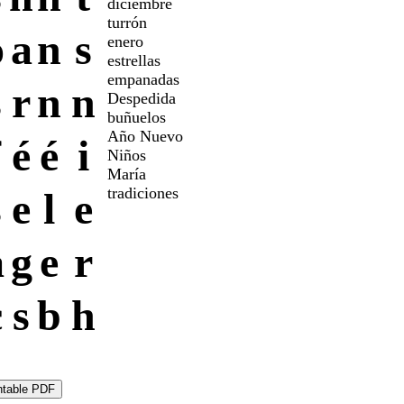
diciembre
turrón
o
a
n
s
enero
estrellas
empanadas
s
r
n
n
Despedida
buñuelos
Año Nuevo
f
é
é
i
Niños
María
tradiciones
s
e
l
e
a
g
e
r
c
s
b
h