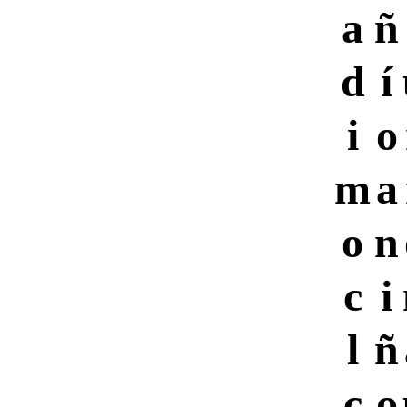
a
ñ
d
í
i
o
m
a
o
n
c
i
l
ñ
c
o