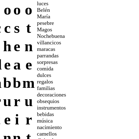
luces
o
o
o
Belén
María
c
c
s
t
pesebre
Magos
Nochebuena
h
e
n
villancicos
maracas
parrandas
d
e
a
e
sorpresas
comida
dulces
a
b
b
m
regalos
familias
decoraciones
r
u
r
u
obsequios
instrumentos
t
e
i
r
bebidas
música
nacimiento
s
n
n
t
camellos