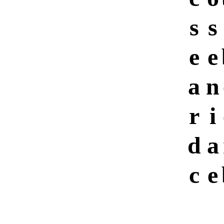
s
s
e
e
a
n
r
i
d
a
c
e