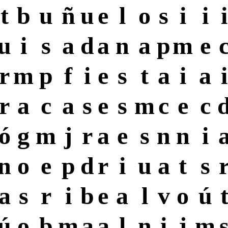
t
b
u
ñ
u
e
l
o
s
i
i
i
u
i
s
a
d
a
n
a
p
m
e
r
m
p
f
i
e
s
t
a
i
a
i
r
a
c
a
s
e
s
m
c
e
c
ó
g
m
j
r
a
e
s
n
n
i
n
o
e
p
d
r
i
u
a
t
s
a
s
r
i
b
e
a
l
v
o
ú
ú
o
b
m
a
a
l
n
i
j
m