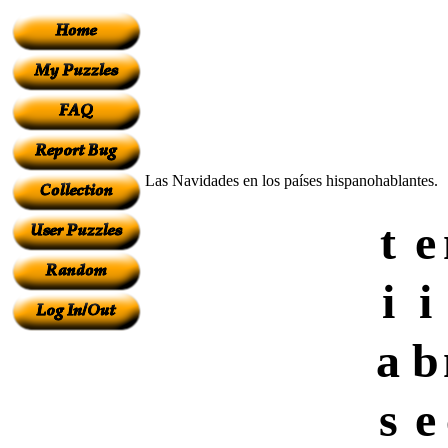
Las Navidades en los países hispanohablantes.
t
e
i
i
a
b
s
e