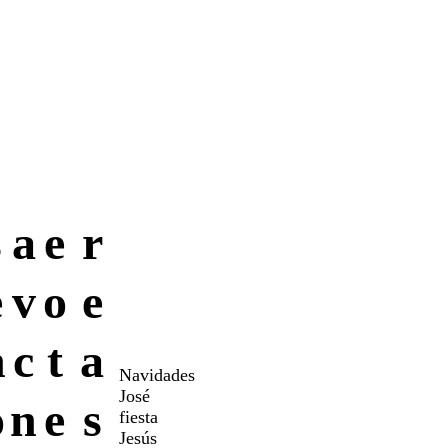
s
a
e
r
e
v
o
e
n
c
t
a
Navidades
José
o
n
e
s
fiesta
Jesús