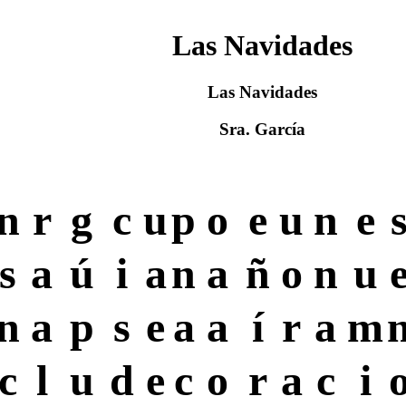
Las Navidades
Las Navidades
Sra. García
n
r
g
c
u
p
o
e
u
n
e
s
a
ú
i
a
n
a
ñ
o
n
u
n
a
p
s
e
a
a
í
r
a
m
c
l
u
d
e
c
o
r
a
c
i