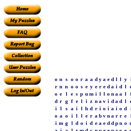
o
n
s
o
o
r
a
a
d
y
a
e
d
l
l
y
r
n
n
o
o
s
e
y
e
r
e
d
a
i
d
l
o
e
l
e
s
p
u
m
i
l
l
o
n
a
a
l
d
r
g
f
e
l
i
z
n
a
v
i
d
a
d
l
i
l
s
a
i
l
h
d
r
i
o
i
a
i
o
d
o
a
o
i
l
l
e
r
a
b
v
n
a
r
r
e
i
m
g
l
d
o
i
d
e
a
e
d
d
p
n
o
a
i
a
l
r
m
d
c
n
u
e
e
n
a
o
e