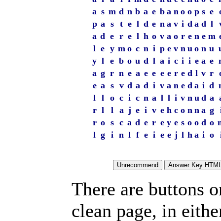
a
s
m
d
n
b
a
e
b
a
n
o
o
p
s
e
p
a
s
t
e
l
d
e
n
a
v
i
d
a
d
l
a
d
e
r
e
l
h
o
v
a
o
r
e
n
e
m
l
e
y
m
o
c
n
i
p
e
v
n
u
o
n
u
y
l
e
b
o
u
d
l
a
i
c
i
i
e
a
e
a
g
r
n
e
a
e
e
e
e
r
e
d
l
v
r
e
a
s
v
d
a
d
i
v
a
n
e
d
a
i
d
l
l
o
c
i
c
n
a
l
l
i
v
n
u
d
a
r
l
l
a
j
e
i
v
e
h
c
o
n
n
a
g
r
o
s
c
a
d
e
r
e
y
e
s
o
o
d
o
l
g
i
n
l
f
e
i
e
e
j
l
h
a
i
o
There are buttons o
clean page, in eit