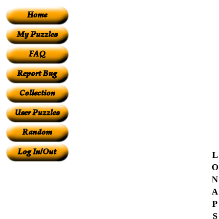
L
O
N
A
P
S