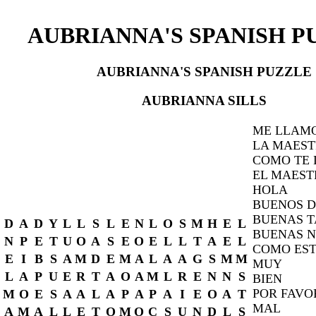
AUBRIANNA'S SPANISH P
AUBRIANNA'S SPANISH PUZZLE
AUBRIANNA SILLS
ME LLAM
LA MAES
COMO TE
EL MAEST
HOLA
BUENOS D
BUENAS T
D
A
D
Y
L
L
S
L
E
N
L
O
S
M
H
E
L
BUENAS 
N
P
E
T
U
O
A
S
E
O
E
L
L
T
A
E
L
COMO ES
E
I
B
S
A
M
D
E
M
A
L
A
A
G
S
M
M
MUY
L
A
P
U
E
R
T
A
O
A
M
L
R
E
N
N
S
BIEN
POR FAVO
M
O
E
S
A
A
L
A
P
A
P
A
I
E
O
A
T
MAL
A
M
A
L
L
E
T
O
M
O
C
S
U
N
D
L
S