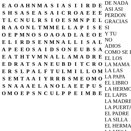
DE NADA
E
A
O
A
H
N
M
A
S
I
A
S
I
I
R
D
E
ASI ASI
S
H
S
A
S
E
A
S
A
I
C
R
O
A
E
E
E
PERDON
T
L
C
N
U
L
R
S
I
O
E
S
M
N
P
E
L
GRACIAS
R
A
A
O
N
L
T
M
M
E
L
L
A
P
I
S
E
SI
Y TU
O
E
P
M
N
O
S
O
A
O
A
D
L
A
E
O
E
NO
E
L
I
R
D
S
E
N
M
N
A
L
L
I
S
A
L
ADIOS
A
P
E
E
O
S
A
I
D
S
O
N
E
U
B
S
A
COMO SE 
E
A
T
H
T
V
M
N
A
L
L
A
M
A
D
R
E
EL LOS
E
D
R
A
T
S
A
N
E
U
B
D
I
T
C
R
O
LA MAMA
LA LAS
E
R
S
L
P
A
L
F
T
U
L
M
I
L
L
O
M
LA PAPA
S
E
M
T
A
A
I
Y
R
R
B
S
M
E
O
M
O
EL LIBRO
S
N
A
A
A
E
L
A
N
O
L
A
E
E
P
U
S
LA HERM
O
M
O
E
P
S
N
C
U
L
P
P
E
I
M
B
E
EL LAPIS
LA MADR
LA PUERT
EL PADRE
LA SILLA
EL HERM