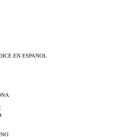
DICE EN ESPANOL
ONA
E
A
ANO