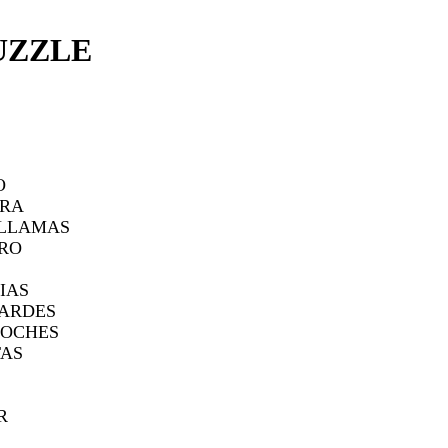
UZZLE
O
TRA
 LLAMAS
RO
IAS
ARDES
NOCHES
TAS
R