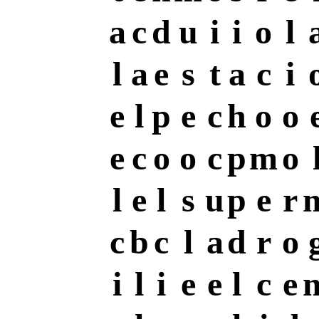
a
c
d
u
i
i
o
l
l
a
e
s
t
a
c
i
e
l
p
e
c
h
o
o
e
c
o
o
c
p
m
o
l
e
l
s
u
p
e
r
c
b
c
l
a
d
r
o
i
l
i
e
e
l
c
e