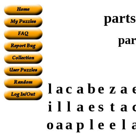
parts
par
l
a
c
a
b
e
z
a
i
l
l
a
e
s
t
a
o
a
a
p
l
e
e
l