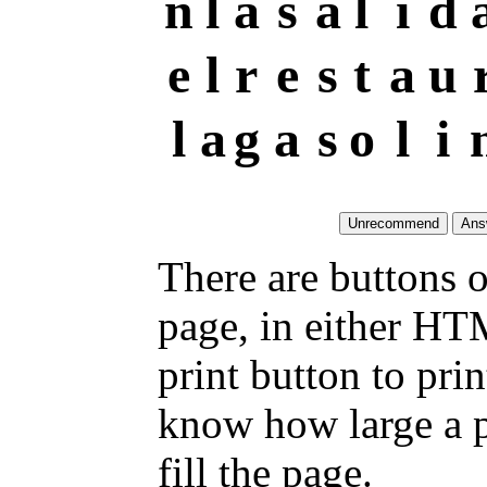
n
l
a
s
a
l
i
d
e
l
r
e
s
t
a
u
l
a
g
a
s
o
l
i
There are buttons o
page, in either HT
print button to pri
know how large a pr
fill the page.