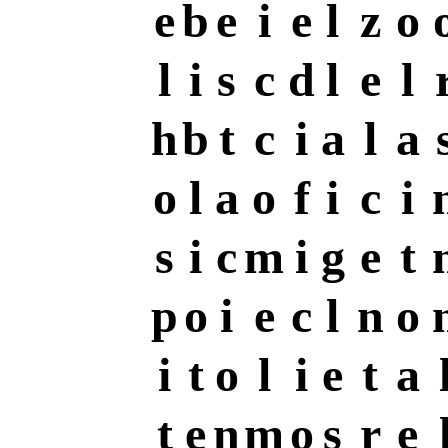
e
b
e
i
e
l
z
o
l
i
s
c
d
l
e
l
h
b
t
c
i
a
l
a
o
l
a
o
f
i
c
i
s
i
c
m
i
g
e
t
p
o
i
e
c
l
n
o
i
t
o
l
i
e
t
a
t
e
n
m
o
s
r
e