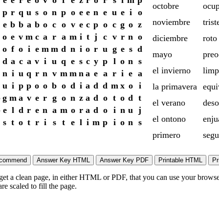
e
e
r
e
o
v
o
f
e
z
r
o
r
s
l
m
p
octobre
ocu
p
r
q
u
s
o
n
p
o
e
e
n
e
u
e
i
o
noviembre
trist
e
b
b
a
b
o
c
o
v
e
c
p
o
c
g
o
z
o
e
v
m
c
a
r
a
m
i
t
j
c
v
r
n
o
diciembre
roto
o
f
o
i
e
m
m
d
n
i
o
r
u
g
e
s
d
mayo
pre
d
a
c
a
v
i
u
q
e
s
c
y
p
l
o
n
s
el invierno
limp
n
i
u
q
r
n
v
m
m
n
a
e
a
r
i
e
a
u
i
p
p
o
o
b
o
d
i
a
d
d
m
x
o
i
la primavera
equi
b
g
m
a
v
e
r
g
o
n
z
a
d
o
t
o
d
t
el verano
deso
p
e
l
d
r
e
n
a
m
o
r
a
d
o
i
n
u
j
el ontono
enju
s
t
o
t
r
i
s
t
e
l
i
m
p
i
o
n
s
primero
seg
 get a clean page, in either HTML or PDF, that you can use your browser
e scaled to fill the page.