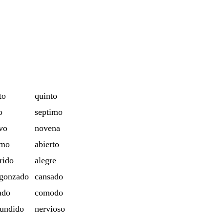
to
quinto
o
septimo
vo
novena
imo
abierto
rido
alegre
gonzado
cansado
ado
comodo
undido
nervioso