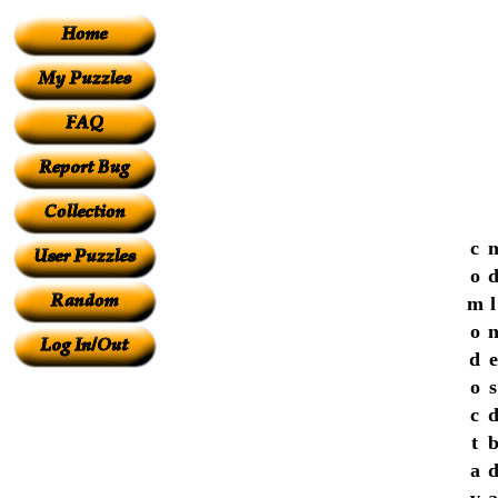
c
o
m
l
o
d
e
o
s
c
t
a