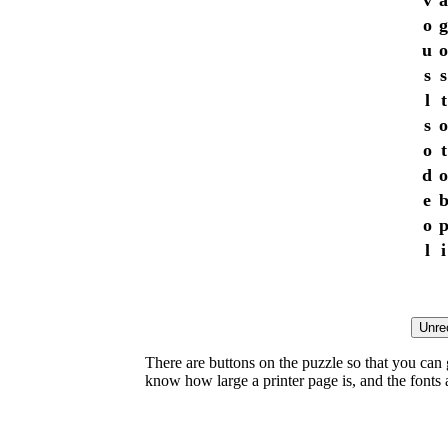
v
a
o
g
u
o
s
s
l
t
s
o
o
t
d
o
e
o
l
i
There are buttons on the puzzle so that you can
know how large a printer page is, and the fonts ar