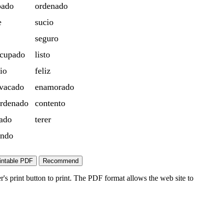
pado
ordenado
e
sucio
seguro
ocupado
listo
io
feliz
vacado
enamorado
rdenado
contento
ado
terer
undo
's print button to print. The PDF format allows the web site to