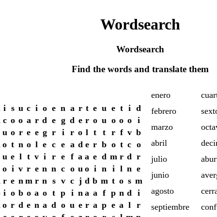
Wordsearch
Wordsearch
Find the words and translate them
enero
cuar
n
i
s
u
c
i
o
e
n
a
r
t
e
u
e
t
i
d
febrero
sext
d
c
o
o
a
r
d
e
g
d
e
r
o
u
o
o
o
i
marzo
octa
u
o
r
e
e
g
r
i
r
o
l
t
t
r
f
v
b
abril
dec
n
o
t
n
o
l
e
c
e
a
d
e
r
b
o
t
c
o
u
e
l
t
v
i
r
e
f
a
a
e
d
m
r
d
r
julio
abur
o
i
v
r
e
n
n
c
o
u
o
i
n
i
l
n
e
junio
aver
d
r
e
n
m
r
n
s
v
c
j
d
b
m
t
o
s
m
agosto
cerr
b
i
o
b
o
a
o
t
p
i
n
a
a
f
p
n
d
i
d
o
r
d
e
n
a
d
o
u
e
r
a
p
e
a
l
r
septiembre
conf