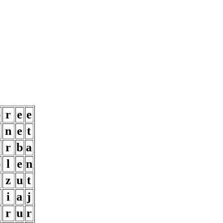
b
r
e
e
n
e
t
r
b
a
b
l
e
n
z
u
t
i
a
j
r
u
r