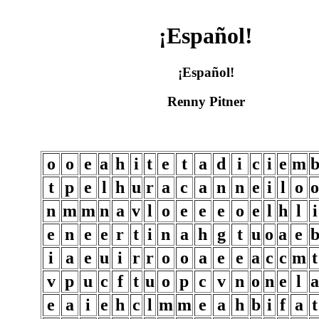
¡Español!
¡Español!
Renny Pitner
o
o
e
a
h
i
t
e
t
a
d
i
c
i
e
m
t
p
e
l
h
u
r
a
c
a
n
n
e
i
l
o
o
n
m
m
n
a
v
l
o
e
e
e
o
e
l
h
l
i
e
n
e
e
r
t
i
n
a
h
g
t
u
o
a
e
i
a
e
u
i
r
r
o
o
a
e
e
a
c
c
m
t
v
p
u
c
f
t
u
o
p
c
v
n
o
n
e
l
a
e
a
i
e
h
c
l
m
m
e
a
h
b
i
f
a
t