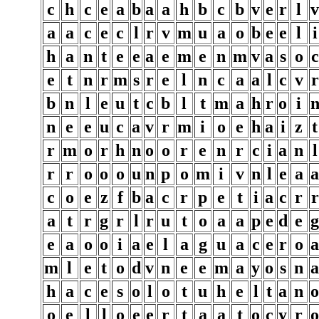
c
h
c
e
a
b
a
a
h
b
c
b
v
e
r
l
v
a
a
c
e
c
l
r
v
m
u
a
o
b
e
e
l
i
h
a
n
t
e
e
a
e
m
e
n
m
v
a
s
o
c
e
t
n
r
m
s
r
e
l
n
c
a
a
l
c
v
r
b
n
l
e
u
t
c
b
l
t
m
a
h
r
o
i
n
e
e
u
c
a
v
r
m
i
o
e
h
a
i
z
t
r
m
o
r
h
n
o
o
r
e
n
r
c
i
a
n
l
r
r
o
o
o
u
n
p
o
m
i
v
n
l
e
a
a
c
o
e
z
f
b
a
c
r
p
e
t
i
a
c
r
r
a
t
r
g
r
l
r
u
t
o
a
a
p
e
d
e
g
e
a
o
o
i
a
e
l
a
g
u
a
c
e
r
o
a
m
l
e
t
o
d
v
n
e
e
m
a
y
o
s
n
a
h
a
c
e
s
o
l
o
t
u
h
e
l
t
a
n
o
o
e
l
l
o
e
e
r
t
a
a
t
o
c
y
r
o