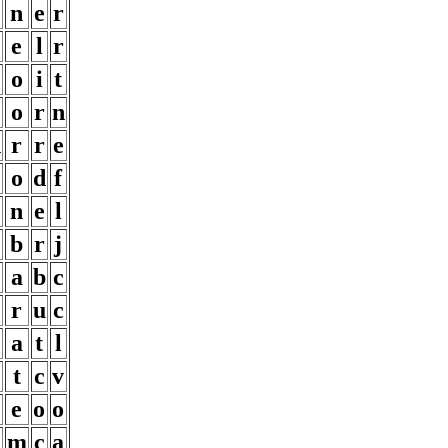
n
e
r
e
l
r
o
i
t
o
r
n
n
r
r
e
o
d
f
n
e
l
b
r
j
a
b
c
r
u
c
a
t
l
t
c
v
e
o
o
m
c
a