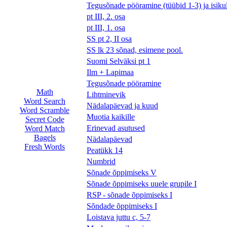
Tegusõnade pööramine (tüübid 1-3) ja isiku
pt III, 2. osa
pt III, 1. osa
SS pt 2, II osa
SS lk 23 sõnad, esimene pool.
Suomi Selväksi pt 1
Ilm + Lapimaa
Tegusõnade pööramine
Math
Lihtminevik
Word Search
Nädalapäevad ja kuud
Word Scramble
Muotia kaikille
Secret Code
Erinevad asutused
Word Match
Bagels
Nädalapäevad
Fresh Words
Peatükk 14
Numbrid
Sõnade õppimiseks V
Sõnade õppimiseks uuele grupile I
RSP - sõnade õppimiseks I
Sõndade õppimiseks I
Loistava juttu c, 5-7