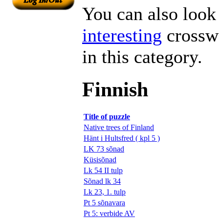
You can also look 
interesting
crosswo
in this category.
Finnish
Title of puzzle
Native trees of Finland
Hänt i Hultsfred ( kpl 5 )
LK 73 sõnad
Küsisõnad
Lk 54 II tulp
Sõnad lk 34
Lk 23, 1. tulp
Pt 5 sõnavara
Pt 5: verbide AV