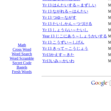
Yr 13 はんたいする～まずしい
M
Yr 13 ながれる～はんたい
M
Yr 13 つゆ～ながす
M
Yr 13 たいしかん～つづける
M
Yr 13 しょうらい～たいし
M
Year 13 じこにあう～しょうかいする
M
Yr 13 こうずい～しげん
M
Math
Yr 13 きって～こうじょう
M
Cross Word
Word Search
Yr13かえす～きた
M
Word Scramble
Yr13いみ～かいわ
M
Secret Code
Bagels
Fresh Words