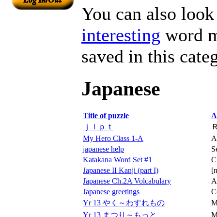
You can also look 
interesting
word ma
saved in this cate
Japanese
Title of puzzle
A
ｊｌｐｔ
My Hero Class 1-A
A
japanese help
S
Katakana Word Set #1
C
Japanese II Kanji (part I)
[
Japanese Ch.2A Volcabulary
A
Japanese greetings
C
Yr 13 やく～わすれもの
M
Yr 13 まつり～もっと
M