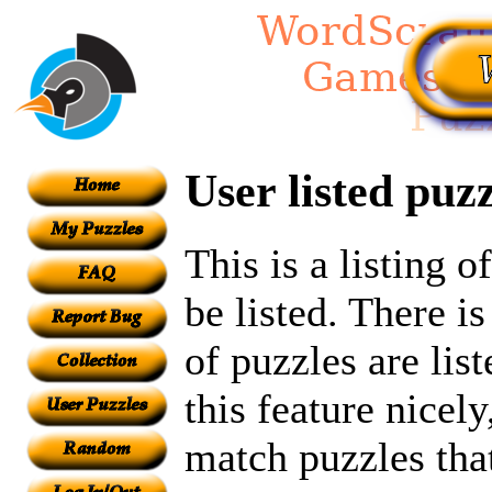
User listed puzz
This is a listing 
be listed. There i
of puzzles are lis
this feature nicel
match puzzles tha